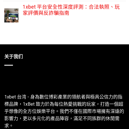
留
方
言
1xbet 平台安全性深度評測：合法執照、玩
位
使
家評價與反詐騙指南
用
在
尚
指
〈1xbet
無
南：
平
留
從
台
言
註
安
冊
全
登
性
入
深
到
度
提
評
关于我们
款
測：
投
合
注
法
的
執
百
照、
科
玩
全
家
書〉
評
中
價
與
1xbet 台湾 - 身為數位博彩產業的領航者與極具公信力的指
反
標品牌，1xBet 致力於為每位熱愛挑戰的玩家，打造一個超
詐
騙
乎想像的全方位娛樂平台。我們不僅在國際市場擁有深遠的
指
南〉
影響力，更以多元化的產品陣容，滿足不同族群的休閒需
中
求。