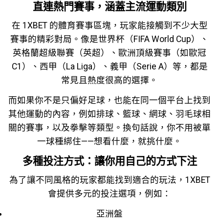
直連熱門賽事，涵蓋主流運動類別
在 1XBET 的體育賽事區塊，玩家能接觸到不少大型
賽事的精彩對局。像是世界杯（FIFA World Cup）、
英格蘭超級聯賽（英超）、歐洲頂級賽事（如歐冠
C1）、西甲（La Liga）、義甲（Serie A）等，都是
常見且熱度很高的選擇。
而如果你不是只偏好足球，也能在同一個平台上找到
其他運動的內容，例如排球、籃球、網球、羽毛球相
關的賽事，以及拳擊等類型。換句話說，你不用被單
一球種綁住——想看什麼，就挑什麼。
多種投注方式：讓你用自己的方式下注
為了讓不同風格的玩家都能找到適合的玩法，1XBET
會提供多元的投注選項，例如：
亞洲盤