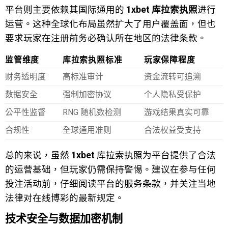
平台则主要依赖其国际通用的
1xbet 库拉索执照
进行
运营。这种全球化布局虽然扩大了用户覆盖面，但也
要求玩家在注册前务必确认所在地区的法律条款。
监管维度
库拉索执照标准
玩家保障程度
财务透明度
高标准审计
资金流转可追溯
数据安全
强制加密协议
个人隐私受保护
公平性监督
RNG 随机数检测
游戏结果真实可靠
合规性
全球通用准则
合法权益受支持
总的来说，虽然
1xbet
库拉索执照为平台提供了合法
的运营基础，但玩家仍需保持警惕。建议在参与任何
投注活动前，仔细阅读平台的服务条款，并关注当地
法律对在线博彩的最新规定。
技术安全与数据加密机制