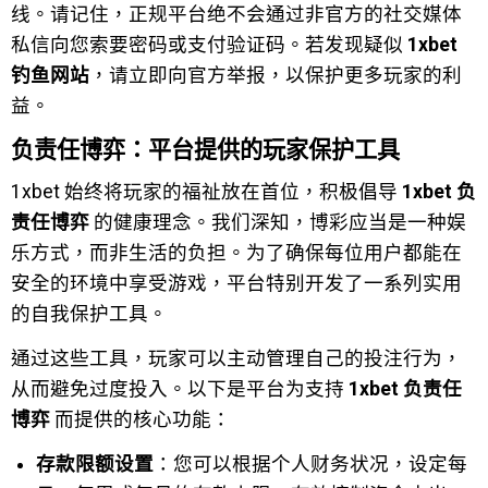
线。请记住，正规平台绝不会通过非官方的社交媒体
私信向您索要密码或支付验证码。若发现疑似
1xbet
钓鱼网站
，请立即向官方举报，以保护更多玩家的利
益。
负责任博弈：平台提供的玩家保护工具
1xbet 始终将玩家的福祉放在首位，积极倡导
1xbet 负
责任博弈
的健康理念。我们深知，博彩应当是一种娱
乐方式，而非生活的负担。为了确保每位用户都能在
安全的环境中享受游戏，平台特别开发了一系列实用
的自我保护工具。
通过这些工具，玩家可以主动管理自己的投注行为，
从而避免过度投入。以下是平台为支持
1xbet 负责任
博弈
而提供的核心功能：
存款限额设置
：您可以根据个人财务状况，设定每