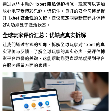
通过这些主动的
1xbet 隐私保护
措施，玩家可以更加
放心地享受博彩乐趣。请记住，良好的安全习惯是提
升
1xbet 安全性
的关键，建议您定期更新密码并保持
2FA 功能处于激活状态。
全球玩家评价汇总：优缺点真实拆解
让我们通过客观的视角，拆解全球玩家对 1xbet 的真
实评价与反馈。了解全球玩家的真实心声，是评估博
彩平台声誉的关键，这能帮助您更直观地感受到平台
在服务质量方面的表现。