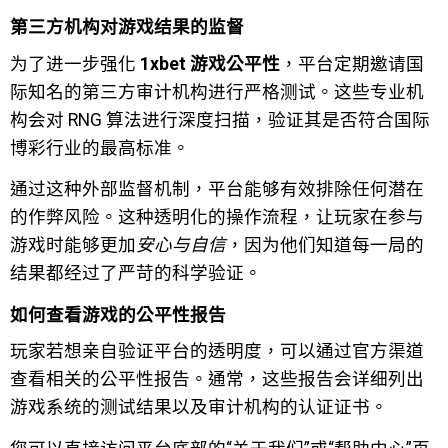
第三方机构对游戏结果的监督
为了进一步强化
1xbet 游戏公平性
，平台定期邀请国
际知名的第三方审计机构进行严格测试。这些专业机
构会对 RNG 算法进行深度扫描，验证其是否符合国际
博彩行业的最高标准。
通过这种外部监督机制，平台能够有效排除任何潜在
的作弊风险。这种透明化的操作流程，让玩家在参与
游戏时能够更加
安心与自信
，因为他们知道每一局的
结果都经过了严苛的科学验证。
如何查看游戏的公平性报告
玩家若想亲自验证平台的透明度，可以通过官方渠道
查看相关的公平性报告。通常，这些报告会详细列出
游戏系统的测试结果以及审计机构的认证证书。