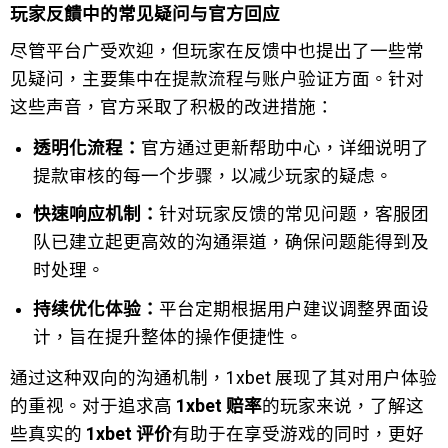
玩家反饋中的常见疑问与官方回应
尽管平台广受欢迎，但玩家在反馈中也提出了一些常
见疑问，主要集中在提款流程与账户验证方面。针对
这些声音，官方采取了积极的改进措施：
透明化流程：
官方通过更新帮助中心，详细说明了
提款审核的每一个步骤，以减少玩家的疑虑。
快速响应机制：
针对玩家反馈的常见问题，客服团
队已建立起更高效的沟通渠道，确保问题能得到及
时处理。
持续优化体验：
平台定期根据用户建议调整界面设
计，旨在提升整体的操作便捷性。
通过这种双向的沟通机制，1xbet 展现了其对用户体验
的重视。对于追求高
1xbet 赔率
的玩家来说，了解这
些真实的
1xbet 评价
有助于在享受游戏的同时，更好