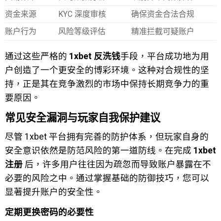
资金来源
KYC 深度审核
确保资金合法合规
账户行为
风险等级评估
精准拦截可疑账户
通过这些严格的
1xbet 反洗钱
手段，平台成功地为用
户创造了一个更安全的博彩环境。这种对合规性的坚
持，正是其在竞争激烈的市场中保持长期竞争力的重
要原因。
常见安全漏洞与玩家自我保护建议
尽管 1xbet 平台拥有完善的防护体系，但玩家自身的
安全意识依然是防范风险的第一道防线。在完成
1xbet
注册
后，许多用户往往因为疏忽而导致账户暴露在不
必要的风险之中。通过掌握基础的防御技巧，您可以
显著提升账户的安全性。
定期更换密码的必要性