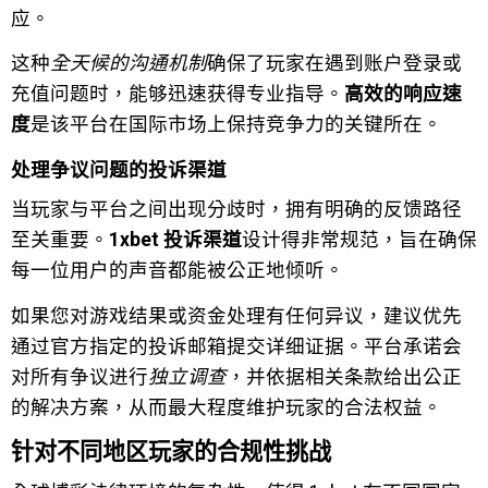
应。
这种
全天候的沟通机制
确保了玩家在遇到账户登录或
充值问题时，能够迅速获得专业指导。
高效的响应速
度
是该平台在国际市场上保持竞争力的关键所在。
处理争议问题的投诉渠道
当玩家与平台之间出现分歧时，拥有明确的反馈路径
至关重要。
1xbet 投诉渠道
设计得非常规范，旨在确保
每一位用户的声音都能被公正地倾听。
如果您对游戏结果或资金处理有任何异议，建议优先
通过官方指定的投诉邮箱提交详细证据。平台承诺会
对所有争议进行
独立调查
，并依据相关条款给出公正
的解决方案，从而最大程度维护玩家的合法权益。
针对不同地区玩家的合规性挑战