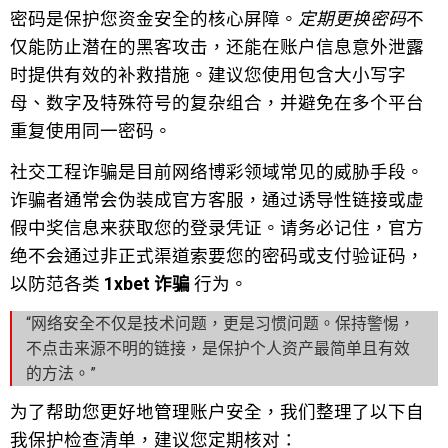
密码是保护您资金安全的核心屏障。
定期更换密码
不
仅能防止潜在的黑客攻击，还能在账户信息意外泄露
时提供有效的补救措施。建议您使用包含大小写字
母、数字及特殊符号的复杂组合，并避免在多个平台
重复使用同一密码。
社交工程诈骗是目前网络博彩领域常见的威胁手段。
诈骗者通常会伪装成官方客服，通过诱导性链接或虚
假中奖信息来获取您的登录凭证。请务必记住，官方
绝不会通过非正式渠道索要您的密码或支付验证码，
以防范各类
1xbet 诈骗
行为。
“网络安全不仅是技术问题，更是习惯问题。保持警惕，
不点击来源不明的链接，是保护个人资产最简单且有效
的方法。”
为了帮助您更好地管理账户安全，我们整理了以下自
我保护检查清单，建议您定期核对：